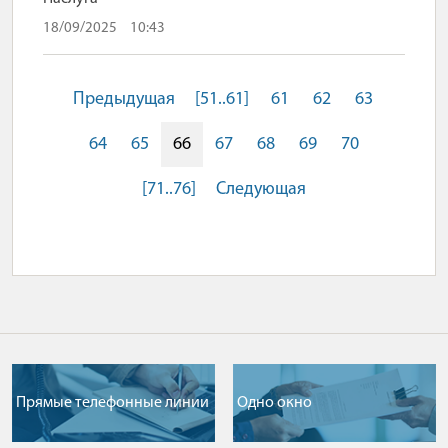
18/09/2025
10:43
Предыдущая
[51..61]
61
62
63
64
65
66
67
68
69
70
[71..76]
Следующая
Прямые телефонные линии
Одно окно