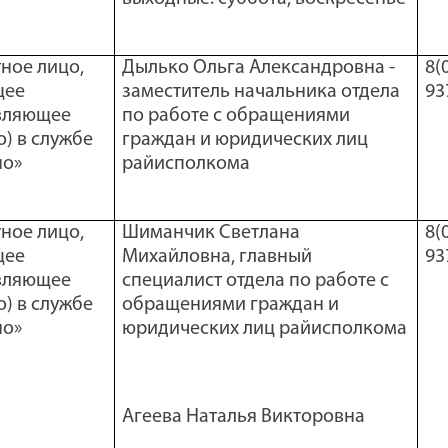
ное лицо,
Дылько Ольга Александровна -
8(
щее
заместитель начальника отдела
93
вляющее
по работе с обращениями
) в службе
граждан и юридических лиц
но»
райисполкома
ное лицо,
Шиманчик Светлана
8(
щее
Михайловна, главный
93
вляющее
специалист отдела по работе с
) в службе
обращениями граждан и
но»
юридических лиц райисполкома
Агеева Наталья Викторовна