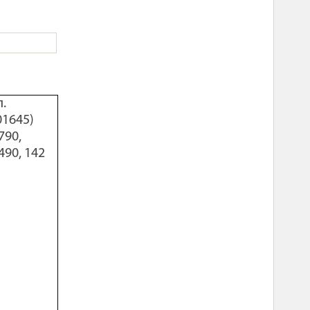
л.
01645)
790,
490, 142