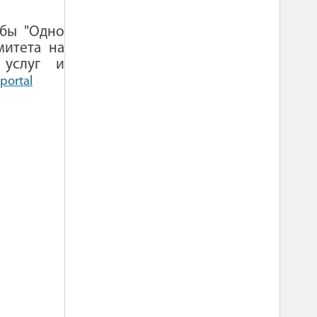
жбы "Одно
митета на
 услуг и
portal