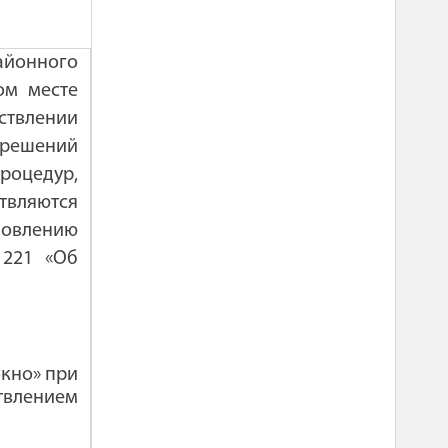
айонного
ом месте
твлении
 решений
роцедур,
твляются
ановлению
 221 «Об
окно» при
влением