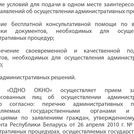
ние условий для подачи в одном месте заинтерес
аявлений об осуществлении административных пр
ние бесплатной консультативной помощи по 
овки документов, необходимых для осущес
тративных процедур;
печение своевременной и качественной под
тов, необходимых для осуществления админист
р;
 административных решений.
 «ОДНО ОКНО» осуществляет прием за
есованных лиц об осуществлении администр
ур согласно: перечню административных пр
твляемых государственными органами 
ациями по заявлениям граждан, утвержденном
нта Республики Беларусь от 26 апреля 2010 г. №
тративных процедурах, осуществляемых государс