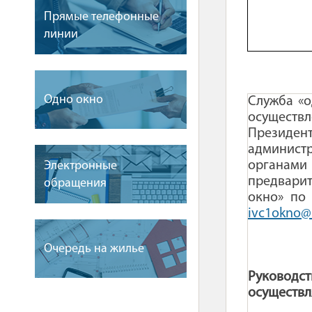
Прямые телефонные
линии
Одно окно
Служба «о
осуществл
Президен
админист
органами
Электронные
предварит
обращения
окно» по 
ivc1okno@b
Очередь на жилье
Руководс
осуществл