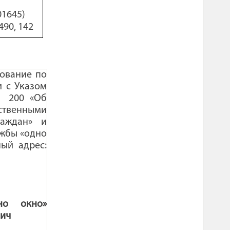
01645)
490, 142
рование по
и с Указом
№ 200 «Об
ственными
аждан» и
ужбы «одно
ный адрес:
но окно»
вич