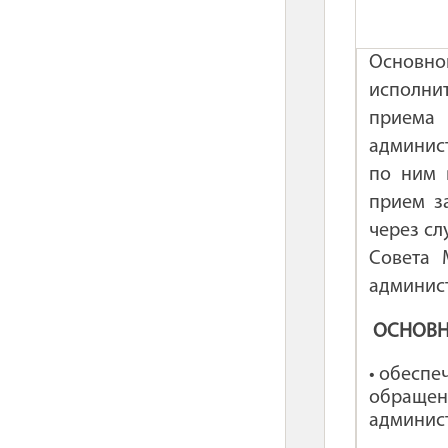
Основно
исполни
приема 
админис
по ним 
прием з
через сл
Совета 
админис
ОСНОВН
• обеспе
обраще
админис