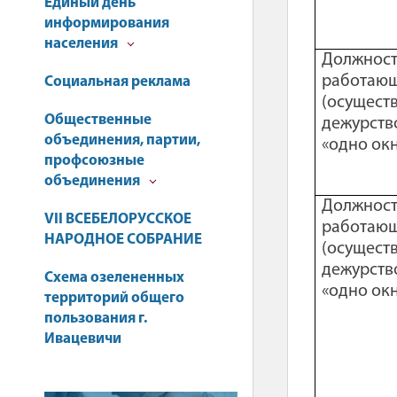
Единый день
информирования
населения
Должност
работаю
Социальная реклама
(осущест
Общественные
дежурство
объединения, партии,
«одно ок
профсоюзные
объединения
Должност
VII ВСЕБЕЛОРУССКОЕ
работаю
НАРОДНОЕ СОБРАНИЕ
(осущест
дежурство
Схема озелененных
«одно ок
территорий общего
пользования г.
Ивацевичи