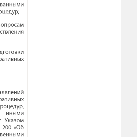
ованными
оцедур;
вопросам
твления
готовки
ративных
явлений
ативных
оцедур,
и иными
у Указом
 200 «Об
твенными