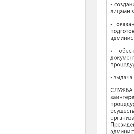
• созда
лицами з
• оказа
подгот
админис
• обес
докумен
процеду
• выдача
СЛУЖБА
заинтер
процед
осущес
организ
Президе
админис