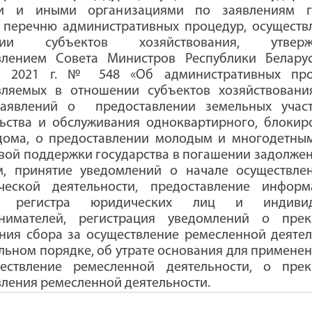
и и иными организациями по заявлениям гр
 перечню административных процедур, осуществ
нии субъектов хозяйствования, утверж
влением Совета Министров Республики Белару
я 2021 г. № 548 «Об административных про
вляемых в отношении субъектов хозяйствования
заявлений о
предоставлении земельных учас
льства и обслуживания одноквартирного, блокир
дома, о предоставлении молодым и многодетны
вой поддержки государства в погашении задолжен
м, принятие уведомлений о начале осуществле
ческой деятельности, предоставление инфор
о регистра юридических лиц и индивид
нимателей
,
регистрация уведомлений о
пре
ния сбора за осуществление ремесленной деятел
ьном порядке, об утрате основания для применен
ествление ремесленной деятельности, о пре
вления ремесленной деятельности
.