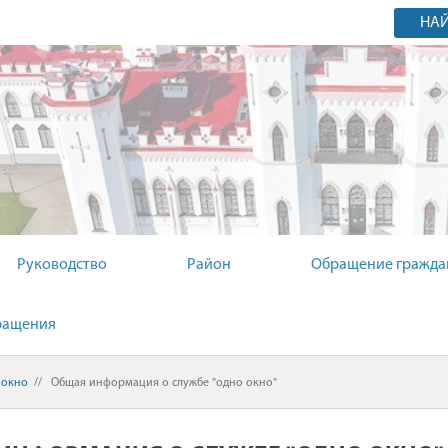
НА
НЫЙ КОМИТЕТ
Руководство
Район
Обращение гражда
ращения
 окно
//
Общая информация о службе "одно окно"