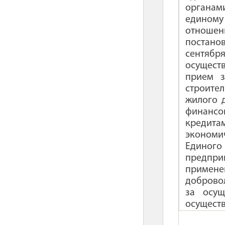
органам
единому
отноше
постано
сентябр
осущест
прием 
строите
жилого 
финансо
кредита
экономи
Единог
предпри
примене
добровол
за осущ
осущест