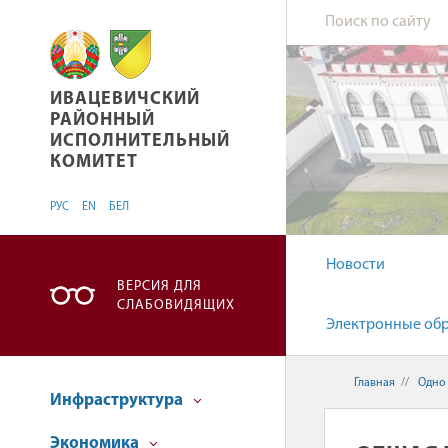
ИВАЦЕВИЧСКИЙ РАЙОННЫЙ ИСПОЛНИТЕЛЬ
ИВАЦЕВИЧСКИЙ
РАЙОННЫЙ
ИСПОЛНИТЕЛЬНЫЙ
КОМИТЕТ
РУС
EN
БЕЛ
Новости
ВЕРСИЯ ДЛЯ
СЛАБОВИДЯЩИХ
Электронные об
Главная
//
Одно
Инфраструктура
Экономика