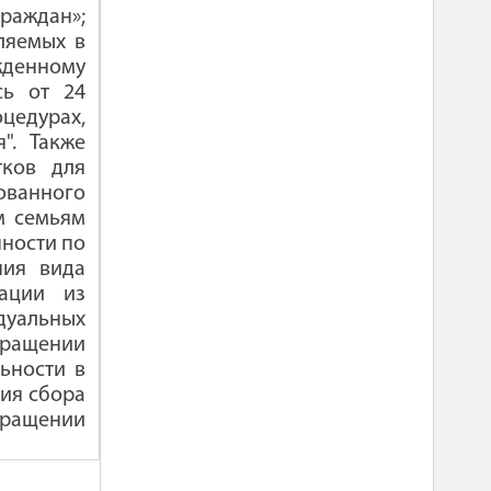
аждан»;
ляемых в
денному
сь от 24
цедурах,
". Также
тков для
ованного
м семьям
ности по
ния вида
мации из
уальных
кращении
ьности в
ия сбора
кращении