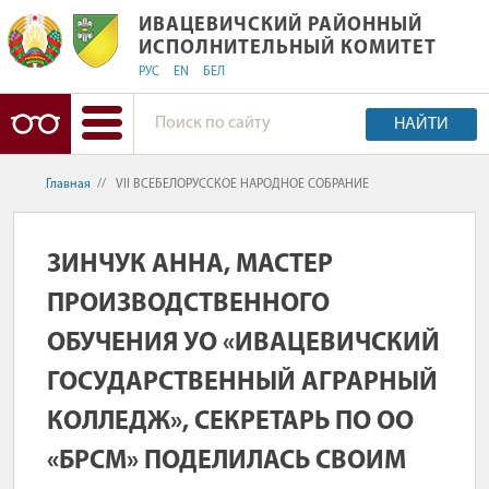
ИВАЦЕВИЧСКИЙ РАЙОННЫЙ ИСПОЛ
ИВАЦЕВИЧСКИЙ РАЙОННЫЙ
ИСПОЛНИТЕЛЬНЫЙ КОМИТЕТ
РУС
EN
БЕЛ
НАЙТИ
Главная
//
VII ВСЕБЕЛОРУССКОЕ НАРОДНОЕ СОБРАНИЕ
ЗИНЧУК АННА, МАСТЕР
ПРОИЗВОДСТВЕННОГО
ОБУЧЕНИЯ УО «ИВАЦЕВИЧСКИЙ
ГОСУДАРСТВЕННЫЙ АГРАРНЫЙ
КОЛЛЕДЖ», СЕКРЕТАРЬ ПО ОО
«БРСМ» ПОДЕЛИЛАСЬ СВОИМ