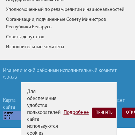
Уполномоченный по делам религий и национальностей
Организации, подчиненные Совету Министров
Республики Беларусь
Советы депутатов
Исполнительные комитеты
Ивацевичский районный исполнительный комитет
©2022
Для
обеспечения
Карта
Обратная
Горячие
Районный Совет
удобства
сайта
связь
линии
депутатов
пользователей
Подробнее
ПРИНЯТЬ
ОТК
сайта
используются
cookies