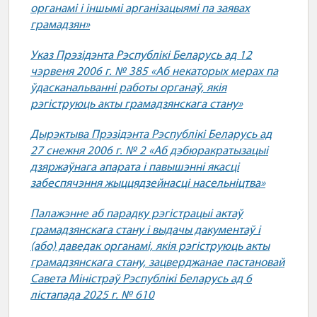
органамі і іншымі арганізацыямі па заявах
грамадзян»
Указ Прэзідэнта Рэспублікі Беларусь ад 12
чэрвеня 2006 г. № 385 «Аб некаторых мерах па
ўдасканальванні работы органаў, якія
рэгіструюць акты грамадзянскага стану»
Дырэктыва Прэзідэнта Рэспублікі Беларусь ад
27 снежня 2006 г. № 2 «Аб дэбюракратызацыі
дзяржаўнага апарата і павышэнні якасці
забеспячэння жыццядзейнасці насельніцтва»
Палажэнне аб парадку рэгістрацыі актаў
грамадзянскага стану і выдачы дакументаў і
(або) даведак органамі, якія рэгіструюць акты
грамадзянскага стану, зацверджанае пастановай
Савета Міністраў Рэспублікі Беларусь ад 6
лістапада 2025 г. № 610