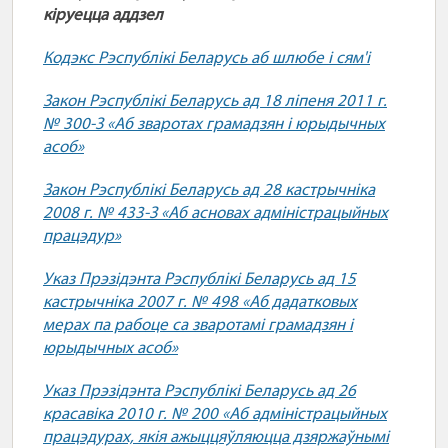
кіруецца аддзел
Кодэкс Рэспублікі Беларусь аб шлюбе і сям'і
Закон Рэспублікі Беларусь ад 18 ліпеня 2011 г.
№ 300-З «Аб зваротах грамадзян і юрыдычных
асоб»
Закон Рэспублікі Беларусь ад 28 кастрычніка
2008 г. № 433-З «Аб асновах адміністрацыйных
працэдур»
Указ Прэзідэнта Рэспублікі Беларусь ад 15
кастрычніка 2007 г. № 498 «Аб дадатковых
мерах па рабоце са зваротамі грамадзян і
юрыдычных асоб»
Указ Прэзідэнта Рэспублікі Беларусь ад 26
красавіка 2010 г. № 200 «Аб адміністрацыйных
працэдурах, якія ажыццяўляюцца дзяржаўнымі