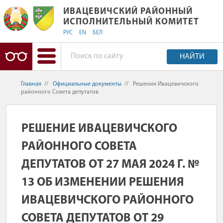
ИВАЦЕВИЧСКИЙ РАЙОННЫЙ ИСПОЛ
ИВАЦЕВИЧСКИЙ РАЙОННЫЙ
ИСПОЛНИТЕЛЬНЫЙ КОМИТЕТ
РУС
EN
БЕЛ
НАЙТИ
Главная
//
Официальные документы
//
Решения Ивацевичского
районного Совета депутатов
РЕШЕНИЕ ИВАЦЕВИЧСКОГО
РАЙОННОГО СОВЕТА
ДЕПУТАТОВ ОТ 27 МАЯ 2024 Г. №
13 ОБ ИЗМЕНЕНИИ РЕШЕНИЯ
ИВАЦЕВИЧСКОГО РАЙОННОГО
СОВЕТА ДЕПУТАТОВ ОТ 29